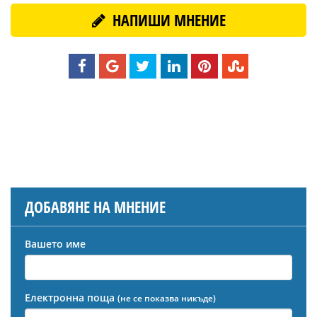
НАПИШИ МНЕНИЕ
ДОБАВЯНЕ НА МНЕНИЕ
Вашето име
Електронна поща
(не се показва никъде)