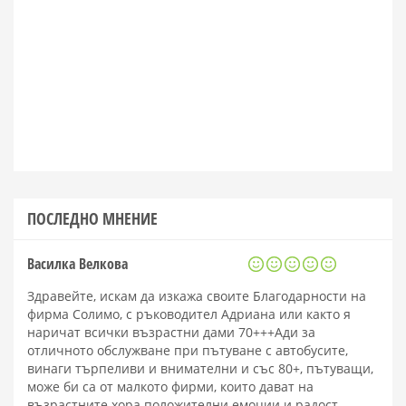
ПОСЛЕДНО МНЕНИЕ
Василка Велкова
Здравейте, искам да изкажа своите Благодарности на
фирма Солимо, с ръководител Адриана или както я
наричат всички възрастни дами 70+++Ади за
отличното обслужване при пътуване с автобусите,
винаги търпеливи и внимателни и със 80+, пътуващи,
може би са от малкото фирми, които дават на
възрастните хора положителни емоции и радост.