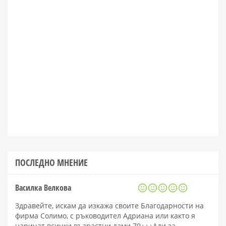
ПОСЛЕДНО МНЕНИЕ
Василка Велкова
Здравейте, искам да изкажа своите Благодарности на
фирма Солимо, с ръководител Адриана или както я
наричат всички възрастни дами 70+++Ади за