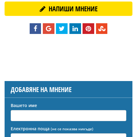
НАПИШИ МНЕНИЕ
ДОБАВЯНЕ НА МНЕНИЕ
Вашето име
Електронна поща
(не се показва никъде)