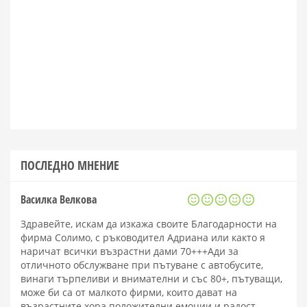
ПОСЛЕДНО МНЕНИЕ
Василка Велкова
Здравейте, искам да изкажа своите Благодарности на
фирма Солимо, с ръководител Адриана или както я
наричат всички възрастни дами 70+++Ади за
отличното обслужване при пътуване с автобусите,
винаги търпеливи и внимателни и със 80+, пътуващи,
може би са от малкото фирми, които дават на
възрастните хора положителни емоции и радост.