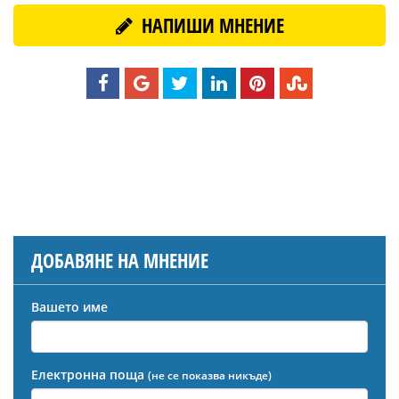
НАПИШИ МНЕНИЕ
ДОБАВЯНЕ НА МНЕНИЕ
Вашето име
Електронна поща
(не се показва никъде)