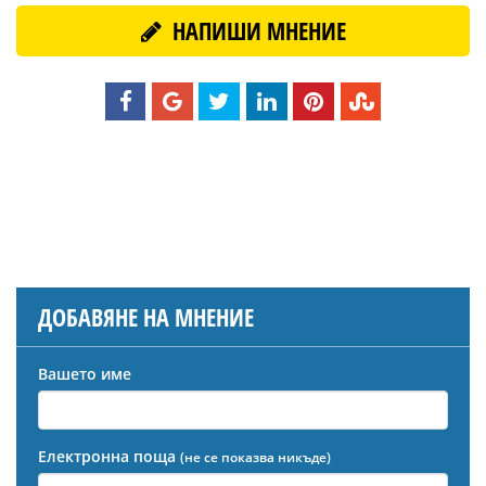
НАПИШИ МНЕНИЕ
ДОБАВЯНЕ НА МНЕНИЕ
Вашето име
Електронна поща
(не се показва никъде)