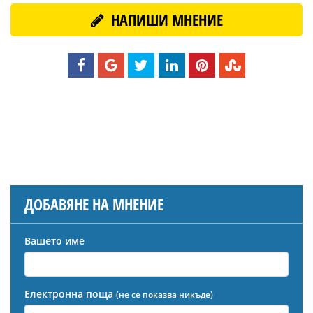
НАПИШИ МНЕНИЕ
ДОБАВЯНЕ НА МНЕНИЕ
Вашето име
Електронна поща
(не се показва никъде)