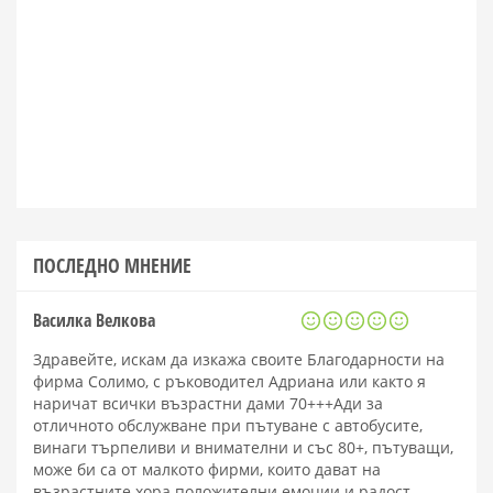
ПОСЛЕДНО МНЕНИЕ
Василка Велкова
Здравейте, искам да изкажа своите Благодарности на
фирма Солимо, с ръководител Адриана или както я
наричат всички възрастни дами 70+++Ади за
отличното обслужване при пътуване с автобусите,
винаги търпеливи и внимателни и със 80+, пътуващи,
може би са от малкото фирми, които дават на
възрастните хора положителни емоции и радост.