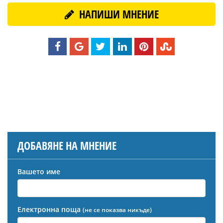
НАПИШИ МНЕНИЕ
ДОБАВЯНЕ НА МНЕНИЕ
Вашето име
Електронна поща
(не се показва никъде)